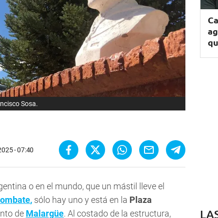
Ca
ag
qu
ancisco Sosa.
 2025 - 07:40
gentina o en el mundo, que un mástil lleve el
combate
,
sólo hay uno y está en la
Plaza
LA
ento de
Malargüe
. Al costado de la estructura,