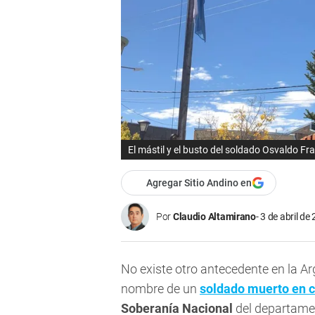
El mástil y el busto del soldado Osvaldo Fr
Agregar Sitio Andino en
Por
Claudio Altamirano
3 de abril de
No existe otro antecedente en la Ar
nombre de un
soldado muerto en 
Soberanía Nacional
del departam