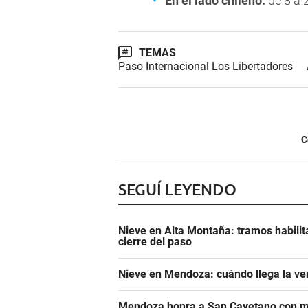
En el lado chileno:
de 8 a 2
TEMAS
Paso Internacional Los Libertadores
C
SEGUÍ LEYENDO
Nieve en Alta Montaña: tramos habilit
cierre del paso
Nieve en Mendoza: cuándo llega la ve
Mendoza honra a San Cayetano con m