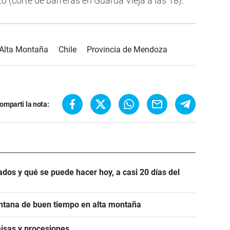
0 (corte de barreras en Guarda Vieja a las 18).
Alta Montaña
Chile
Provincia de Mendoza
ompartí la nota:
ados y qué se puede hacer hoy, a casi 20 días del
ntana de buen tiempo en alta montaña
isas y procesiones