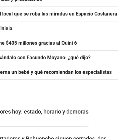
l local que se roba las miradas en Espacio Costanera
iniela
e $405 millones gracias al Quini 6
scándalo con Facundo Moyano: ¿qué dijo?
rna un bebé y qué recomiendan los especialistas
ores hoy: estado, horario y demoras
rtadores y Pehuenche siguen cerrados, dos