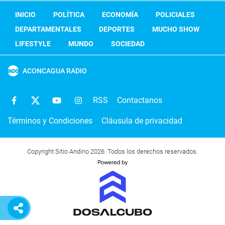
INICIO
POLÍTICA
ECONOMÍA
POLICIALES
DEPARTAMENTALES
DEPORTES
MUCHO SHOW
LIFESTYLE
MUNDO
SOCIEDAD
ACONCAGUA RADIO
RSS
Contactanos
Términos y Condiciones
Cláusula de privacidad
Copyright Sitio Andino 2026. Todos los derechos reservados.