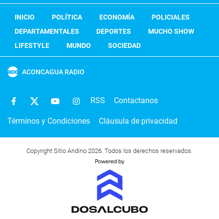
INICIO
POLÍTICA
ECONOMÍA
POLICIALES
DEPARTAMENTALES
DEPORTES
MUCHO SHOW
LIFESTYLE
MUNDO
SOCIEDAD
ACONCAGUA RADIO
RSS
Contactanos
Términos y Condiciones
Cláusula de privacidad
Copyright Sitio Andino 2026. Todos los derechos reservados.