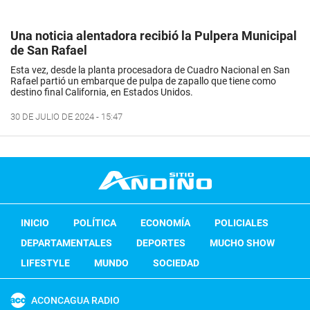
Una noticia alentadora recibió la Pulpera Municipal
de San Rafael
Esta vez, desde la planta procesadora de Cuadro Nacional en San
Rafael partió un embarque de pulpa de zapallo que tiene como
destino final California, en Estados Unidos.
30 DE JULIO DE 2024 - 15:47
INICIO
POLÍTICA
ECONOMÍA
POLICIALES
DEPARTAMENTALES
DEPORTES
MUCHO SHOW
LIFESTYLE
MUNDO
SOCIEDAD
ACONCAGUA RADIO