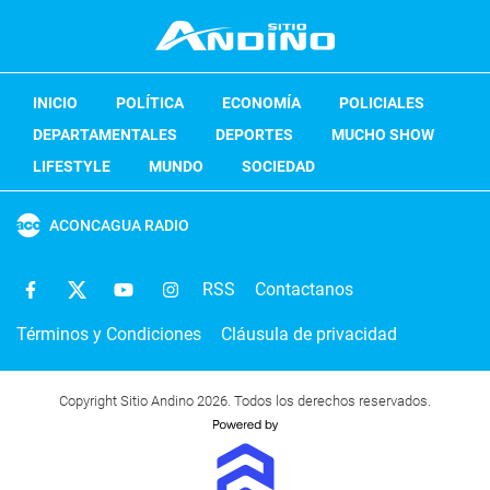
INICIO
POLÍTICA
ECONOMÍA
POLICIALES
DEPARTAMENTALES
DEPORTES
MUCHO SHOW
LIFESTYLE
MUNDO
SOCIEDAD
ACONCAGUA RADIO
RSS
Contactanos
Términos y Condiciones
Cláusula de privacidad
Copyright Sitio Andino 2026. Todos los derechos reservados.