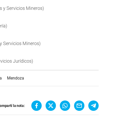
s y Servicios Mineros)
ría)
s y Servicios Mineros)
rvicios Jurídicos)
a
Mendoza
ompartí la nota: