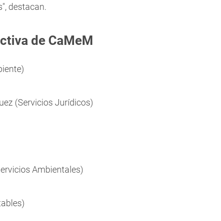
", destacan.
ectiva de CaMeM
iente)
uez (Servicios Jurídicos)
)
Servicios Ambientales)
tables)