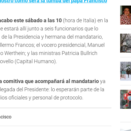
mostró cómo será la tumba del papa Francisco
 acabo este sábado a las 10
(hora de Italia) en la
e estará allí junto a seis funcionarios que lo
 de la Presidencia y hermana del mandatario,
uillermo Francos; el vocero presidencial, Manuel
o Werthein; y las ministras Patricia Bullrich
tovello (Capital Humano).
la comitiva que acompañará al mandatario
ya
legada del Presidente: lo esperarán parte de la
os oficiales y personal de protocolo.
cisco