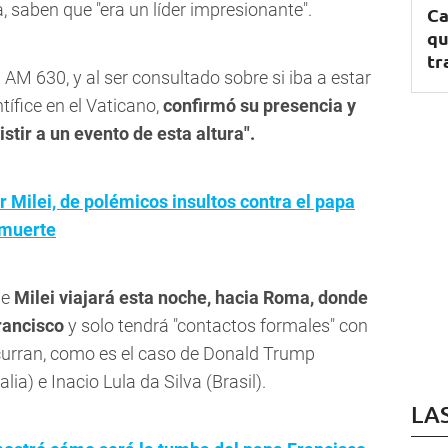
, saben que "era un líder impresionante".
Ca
qu
tr
AM 630, y al ser consultado sobre si iba a estar
tífice en el Vaticano,
confirmó su presencia y
stir a un evento de esta altura".
r Milei, de polémicos insultos contra el papa
 muerte
ue
Milei viajará esta noche, hacia Roma, donde
Francisco
y solo tendrá "contactos formales" con
ncurran, como es el caso de Donald Trump
lia) e Inacio Lula da Silva (Brasil).
LA