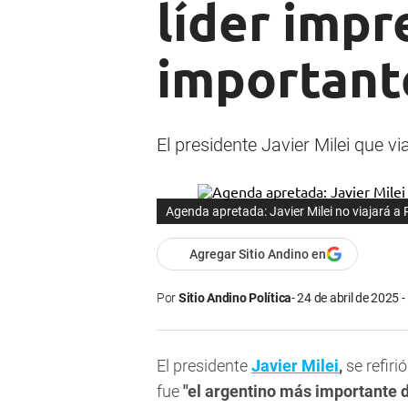
líder impr
important
El presidente Javier Milei que v
Agenda apretada: Javier Milei no viajará a
Agregar Sitio Andino en
Por
Sitio Andino Política
24 de abril de 2025 -
El presidente
Javier Milei
,
se refiri
fue
"el argentino más importante de