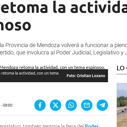
etoma la activida
noso
 la Provincia de Mendoza volverá a funcionar a pleno, 
do, que involucra al Poder Judicial, Legislativo y J
LO
za retoma la actividad, con un tema
Foto: Cristian Lozano
 - 08:00
 legislativo, también termina la feria del
Poder