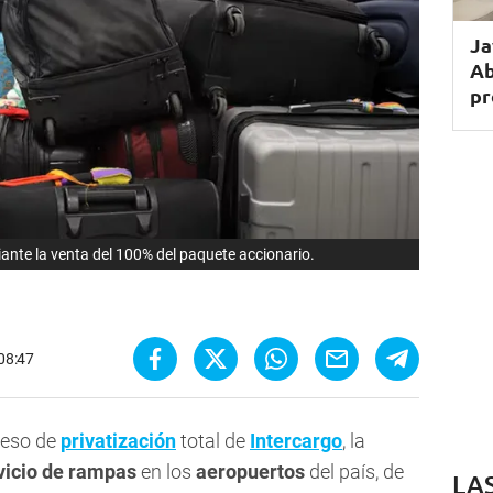
Ja
Ab
pr
diante la venta del 100% del paquete accionario.
 08:47
ceso de
privatización
total de
Intercargo
, la
vicio de rampas
en los
aeropuertos
del país, de
LA