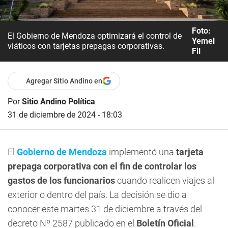
Foto:
El Gobierno de Mendoza optimizará el control de
Yemel
viáticos con tarjetas prepagas corporativas.
Fil
Agregar Sitio Andino en
Por
Sitio Andino Política
31 de diciembre de 2024 - 18:03
El
Gobierno de Mendoza
implementó una
tarjeta
prepaga corporativa con el fin de controlar los
gastos de los funcionarios
cuando realicen viajes al
exterior o dentro del país. La decisión se dio a
conocer este martes 31 de diciembre a través del
decreto Nº 2587 publicado en el
Boletín Oficial
.