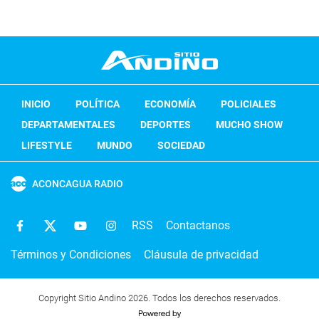
INICIO
POLÍTICA
ECONOMÍA
POLICIALES
DEPARTAMENTALES
DEPORTES
MUCHO SHOW
LIFESTYLE
MUNDO
SOCIEDAD
ACONCAGUA RADIO
RSS
Contactanos
Términos y Condiciones
Cláusula de privacidad
Copyright Sitio Andino 2026. Todos los derechos reservados.