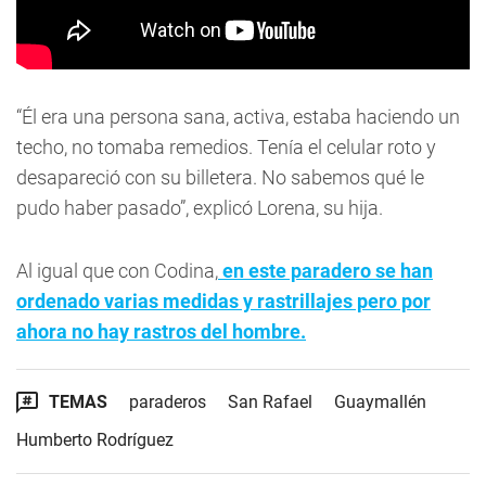
“Él era una persona sana, activa, estaba haciendo un
techo, no tomaba remedios. Tenía el celular roto y
desapareció con su billetera. No sabemos qué le
pudo haber pasado”, explicó Lorena, su hija.
Al igual que con Codina,
en este paradero se han
ordenado varias medidas y rastrillajes pero por
ahora no hay rastros del hombre.
TEMAS
paraderos
San Rafael
Guaymallén
Humberto Rodríguez