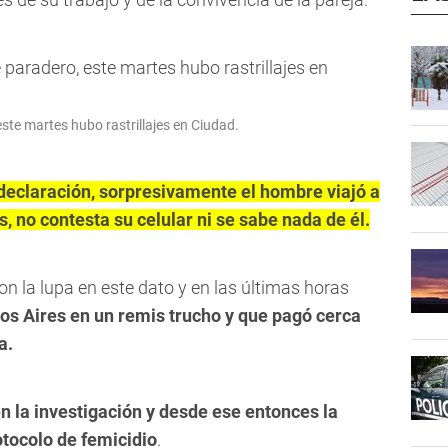
ste martes hubo rastrillajes en Ciudad.
declaración, sorpresivamente el hombre viajó a
 no contesta su celular ni se sabe nada de él.
on la lupa en este dato y en las últimas horas
os Aires en un remis trucho y que pagó cerca
a.
n la investigación y desde ese entonces la
otocolo de femicidio
.