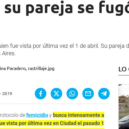
 su pareja se fug
ien fue vista por última vez el 1 de abril. Su pareja 
 Aires.
LO
 - 20:19
protocolo de
femicidio
y
busca intensamente a
ue vista por última vez en Ciudad el pasado 1