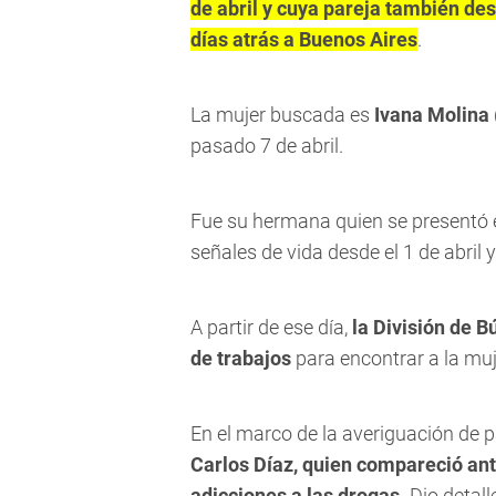
de abril y cuya pareja también des
días atrás a Buenos Aires
.
La mujer buscada es
Ivana Molina 
pasado 7 de abril.
Fue su hermana quien se presentó e
señales de vida desde el 1 de abril
A partir de ese día,
la División de 
de trabajos
para encontrar a la muj
En el marco de la averiguación de p
Carlos Díaz, quien compareció ante
adicciones a las drogas.
Dio detall