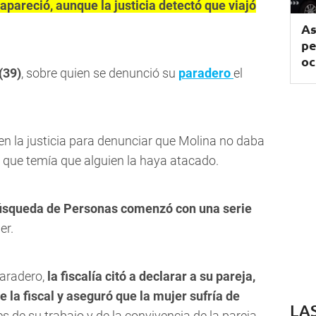
apareció, aunque la justicia detectó que viajó
As
pe
oc
(39)
, sobre quien se denunció su
paradero
el
n la justicia para denunciar que Molina no daba
 y que temía que alguien la haya atacado.
Búsqueda de Personas comenzó con una serie
er.
aradero,
la fiscalía citó a declarar a su pareja,
 la fiscal y aseguró que la mujer sufría de
LA
es de su trabajo y de la convivencia de la pareja.