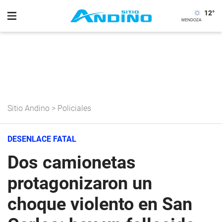
12
°
Sitio Andino
>
Policiales
DESENLACE FATAL
Dos camionetas
protagonizaron un
choque violento en San