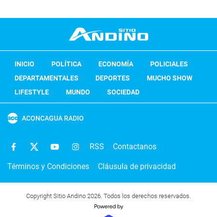
INICIO
POLÍTICA
ECONOMÍA
POLICIALES
DEPARTAMENTALES
DEPORTES
MUCHO SHOW
LIFESTYLE
MUNDO
SOCIEDAD
ACONCAGUA RADIO
RSS
Contactanos
Términos y Condiciones
Cláusula de privacidad
Copyright Sitio Andino 2026. Todos los derechos reservados.