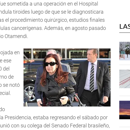
fue sometida a una operación en el Hospital
ándula tiroides luego de que se le diagnosticara
as el procedimiento quirúrgico, estudios finales
LA
élulas cancerígenas. Además, en agosto pasado
rio Otamendi.
lojada en
e ese
0 del
rno de
no se notó
cial.
ado
la Presidencia, estaba regresando el sábado por
eunió con su colega del Senado Federal brasileño,