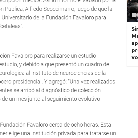
scripción médica. Así lo informó el sábado por la
n Pública, Alfredo Scoccimarro, luego de que la
l Universitario de la Fundación Favaloro para
cefaleas".
Si
Ma
ap
pr
ción Favaloro para realizarse un estudio
vo
estudio, y debido a que presentó un cuadro de
eurológica al instituto de neurociencias de la
cero presidencial. Y agregó: "Una vez realizados
entes se arribó al diagnóstico de colección
o de un mes junto al seguimiento evolutivo
 Fundación Favaloro cerca de ocho horas. Ésta
hner elige una institución privada para tratarse un