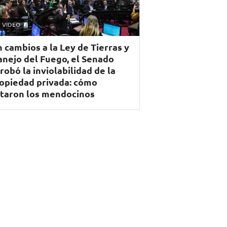
VIDEO
n cambios a la Ley de Tierras y
nejo del Fuego, el Senado
robó la inviolabilidad de la
opiedad privada: cómo
taron los mendocinos