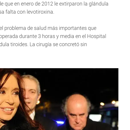
e que en enero de 2012 le extirparon la glándula
a falta con levotiroxina.
e el problema de salud más importantes que
 operada durante 3 horas y media en el Hospital
dula tiroides. La cirugía se concretó sin