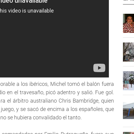
orable a los ibéricos, Michel tomó el balón fuera
dio en el travesaño, picó adentro y salió. Fue gol.
a el árbitro australiano Chris Bambridge, quien
l juego, y se sacó de encima a los españoles, que
 no se hubiera convalidado el tanto.