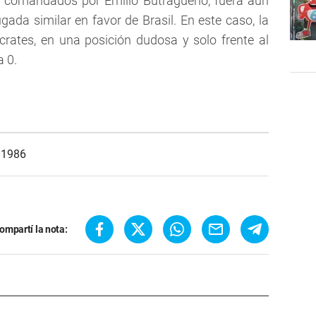
s, comandados por Emilio Butragueño, fuera aun
ada similar en favor de Brasil. En este caso, la
crates, en una posición dudosa y solo frente al
a 0.
 1986
ompartí la nota: