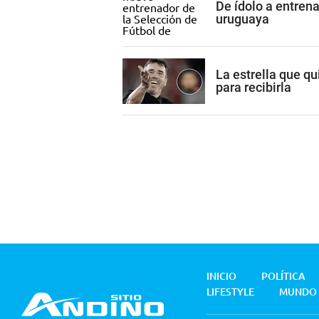
De ídolo a entren
uruguaya
La estrella que qu
para recibirla
INICIO
POLÍTICA
LIFESTYLE
MUNDO