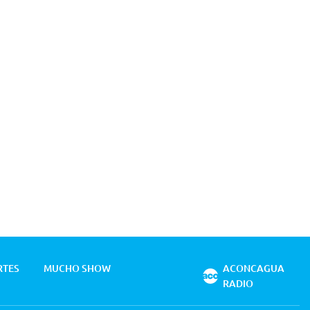
RTES
MUCHO SHOW
ACONCAGUA
RADIO