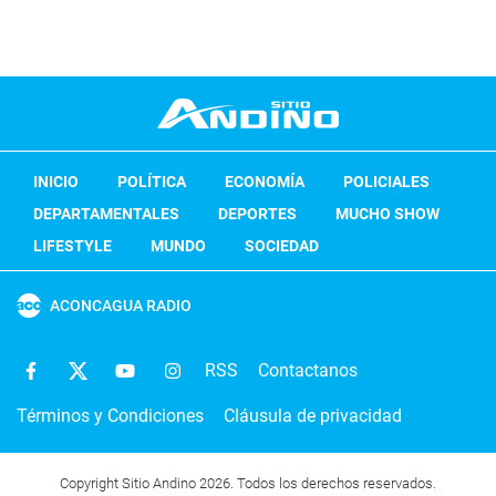
INICIO
POLÍTICA
ECONOMÍA
POLICIALES
DEPARTAMENTALES
DEPORTES
MUCHO SHOW
LIFESTYLE
MUNDO
SOCIEDAD
ACONCAGUA RADIO
RSS
Contactanos
Términos y Condiciones
Cláusula de privacidad
Copyright Sitio Andino 2026. Todos los derechos reservados.