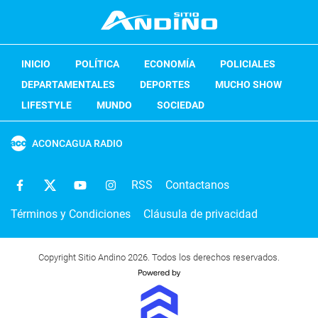
INICIO
POLÍTICA
ECONOMÍA
POLICIALES
DEPARTAMENTALES
DEPORTES
MUCHO SHOW
LIFESTYLE
MUNDO
SOCIEDAD
ACONCAGUA RADIO
RSS
Contactanos
Términos y Condiciones
Cláusula de privacidad
Copyright Sitio Andino 2026. Todos los derechos reservados.