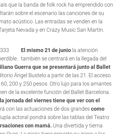
país que la banda de folk rock ha emprendido con
ltarán sobre el escenario las canciones de su
ormato acústico. Las entradas se venden en la
de Tarjeta Nevada y en Crazy Music San Martín.
El mismo 21 de junio
la atención
erdible.
también se centrará en la llegada del
liano Guerra que se presentará junto al Ballet
itorio Ángel Bustelo a partir de las 21. El acceso
160, 200 y 250 pesos. Otro lujo para los amantes
en de la excelente función del Ballet Barcelona.
la jornada del viernes tiene que ver con el
ará con las actuaciones de dos grandes
como
dupla actoral pondrá sobre las tablas del Teatro
ersaciones con mamá.
Una divertida y tierna
 Oves. La pieza tiene previsto su inicio a las