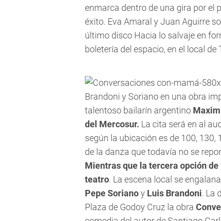
enmarca dentro de una gira por el 
éxito. Eva Amaral y Juan Aguirre so
último disco Hacia lo salvaje en f
boletería del espacio, en el local 
Brandoni y Soriano en una obra imp
talentoso bailarín argentino
Maximi
del Mercosur.
La cita será en al aud
según la ubicación es de 100, 130, 
de la danza que todavía no se repon
Mientras que la tercera opción de 
teatro
. La escena local se engalan
Pepe Soriano
y
Luis Brandoni
. La 
Plaza de Godoy Cruz la obra
Conv
comedia del autor de Santiago Carlos