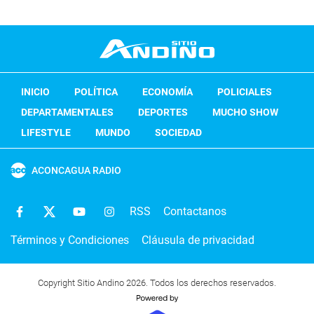
INICIO
POLÍTICA
ECONOMÍA
POLICIALES
DEPARTAMENTALES
DEPORTES
MUCHO SHOW
LIFESTYLE
MUNDO
SOCIEDAD
ACONCAGUA RADIO
RSS
Contactanos
Términos y Condiciones
Cláusula de privacidad
Copyright Sitio Andino 2026. Todos los derechos reservados.