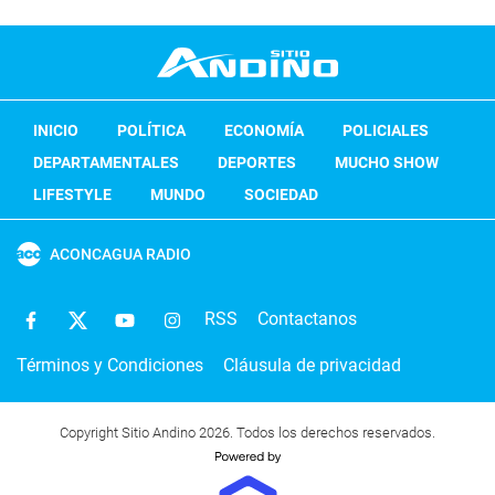
INICIO
POLÍTICA
ECONOMÍA
POLICIALES
DEPARTAMENTALES
DEPORTES
MUCHO SHOW
LIFESTYLE
MUNDO
SOCIEDAD
ACONCAGUA RADIO
RSS
Contactanos
Términos y Condiciones
Cláusula de privacidad
Copyright Sitio Andino 2026. Todos los derechos reservados.