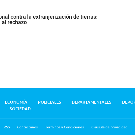
nal contra la extranjerización de tierras:
al rechazo
ECONOMÍA
POLICIALES
DEPARTAMENTALES
DEPO
SOCIEDAD
RSS
Contactanos
Términos y Condiciones
Cláusula de privacidad