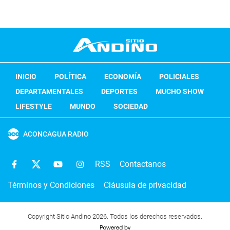
INICIO
POLÍTICA
ECONOMÍA
POLICIALES
DEPARTAMENTALES
DEPORTES
MUCHO SHOW
LIFESTYLE
MUNDO
SOCIEDAD
ACONCAGUA RADIO
RSS
Contactanos
Términos y Condiciones
Cláusula de privacidad
Copyright Sitio Andino 2026. Todos los derechos reservados.