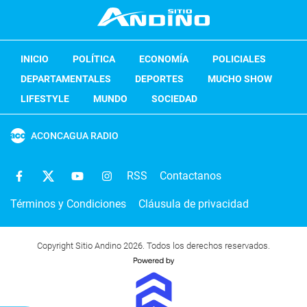
INICIO
POLÍTICA
ECONOMÍA
POLICIALES
DEPARTAMENTALES
DEPORTES
MUCHO SHOW
LIFESTYLE
MUNDO
SOCIEDAD
ACONCAGUA RADIO
RSS
Contactanos
Términos y Condiciones
Cláusula de privacidad
Copyright Sitio Andino 2026. Todos los derechos reservados.