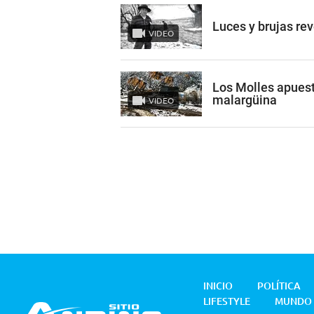
Luces y brujas re
VIDEO
Los Molles apuest
malargüina
VIDEO
INICIO
POLÍTICA
LIFESTYLE
MUNDO