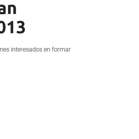
an
2013
rines interesados en formar