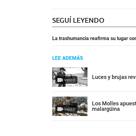
SEGUÍ LEYENDO
La trashumancia reafirma su lugar co
LEE ADEMÁS
Luces y brujas re
VIDEO
Los Molles apuest
malargüina
VIDEO