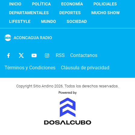
INICIO
POLÍTICA
ECONOMÍA
POLICIALES
DEPARTAMENTALES
DEPORTES
MUCHO SHOW
LIFESTYLE
MUNDO
SOCIEDAD
ACONCAGUA RADIO
RSS
Contactanos
Términos y Condiciones
Cláusula de privacidad
Copyright Sitio Andino 2026. Todos los derechos reservados.