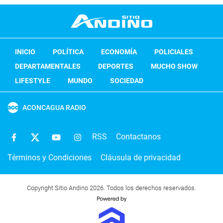
INICIO
POLÍTICA
ECONOMÍA
POLICIALES
DEPARTAMENTALES
DEPORTES
MUCHO SHOW
LIFESTYLE
MUNDO
SOCIEDAD
ACONCAGUA RADIO
RSS
Contactanos
Términos y Condiciones
Cláusula de privacidad
Copyright Sitio Andino 2026. Todos los derechos reservados.