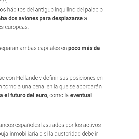
FP
.
s hábitos del antiguo inquilino del palacio
zaba dos aviones para desplazarse
a
es europeas.
e separan ambas capitales en
poco más de
rse con Hollande y definir sus posiciones en
n torno a una cena, en la que se abordarán
a el futuro del euro
, como la
eventual
bancos españoles lastrados por los activos
uja inmobiliaria o si la austeridad debe ir