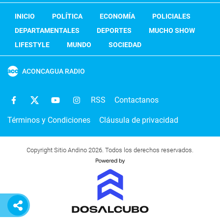
INICIO
POLÍTICA
ECONOMÍA
POLICIALES
DEPARTAMENTALES
DEPORTES
MUCHO SHOW
LIFESTYLE
MUNDO
SOCIEDAD
ACONCAGUA RADIO
RSS
Contactanos
Términos y Condiciones
Cláusula de privacidad
Copyright Sitio Andino 2026. Todos los derechos reservados.