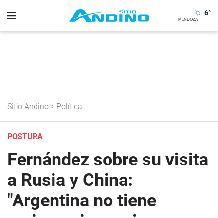
6
°
Sitio Andino
>
Política
POSTURA
Fernández sobre su visita
a Rusia y China:
"Argentina no tiene