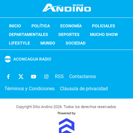
INICIO
POLÍTICA
ECONOMÍA
POLICIALES
DEPARTAMENTALES
DEPORTES
MUCHO SHOW
LIFESTYLE
MUNDO
SOCIEDAD
ACONCAGUA RADIO
RSS
Contactanos
Términos y Condiciones
Cláusula de privacidad
Copyright Sitio Andino 2026. Todos los derechos reservados.