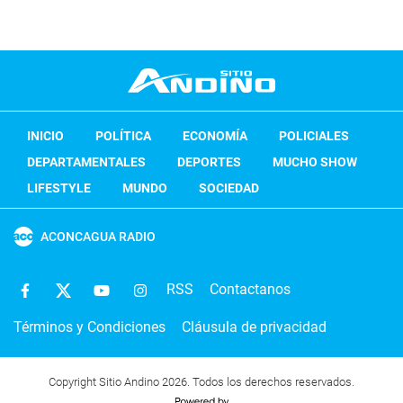
INICIO
POLÍTICA
ECONOMÍA
POLICIALES
DEPARTAMENTALES
DEPORTES
MUCHO SHOW
LIFESTYLE
MUNDO
SOCIEDAD
ACONCAGUA RADIO
RSS
Contactanos
Términos y Condiciones
Cláusula de privacidad
Copyright Sitio Andino 2026. Todos los derechos reservados.