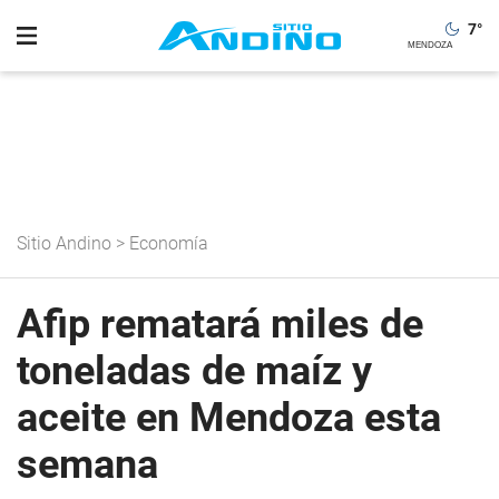
7
°
Sitio Andino
>
Economía
Afip rematará miles de
toneladas de maíz y
aceite en Mendoza esta
semana