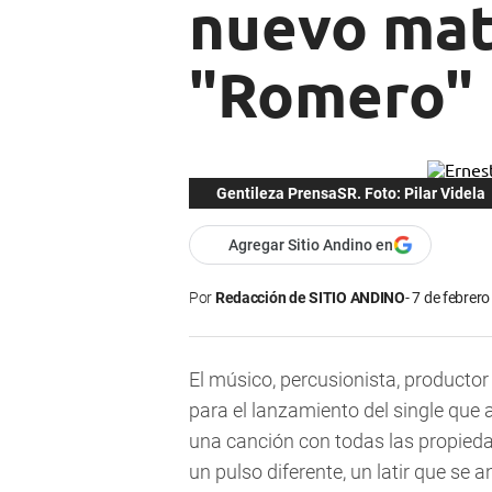
nuevo mate
"Romero"
Gentileza PrensaSR. Foto: Pilar Videla
Agregar Sitio Andino en
Por
Redacción de SITIO ANDINO
7 de febrero
El músico, percusionista, productor
para el lanzamiento del single que 
una canción con todas las propieda
un pulso diferente, un latir que se an