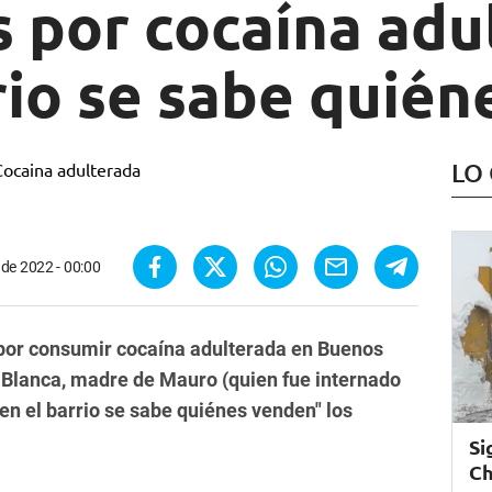
 por cocaína adu
rio se sabe quié
LO
 de 2022 - 00:00
 por consumir cocaína adulterada en Buenos
. Blanca, madre de Mauro (quien fue internado
"en el barrio se sabe quiénes venden" los
Si
Ch