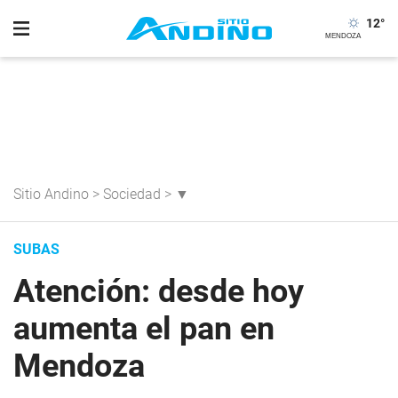
12
°
Sitio Andino
>
Sociedad
>
▼
SUBAS
Atención: desde hoy
aumenta el pan en
Mendoza