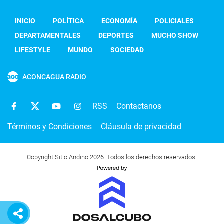
INICIO
POLÍTICA
ECONOMÍA
POLICIALES
DEPARTAMENTALES
DEPORTES
MUCHO SHOW
LIFESTYLE
MUNDO
SOCIEDAD
ACONCAGUA RADIO
RSS
Contactanos
Términos y Condiciones
Cláusula de privacidad
Copyright Sitio Andino 2026. Todos los derechos reservados.