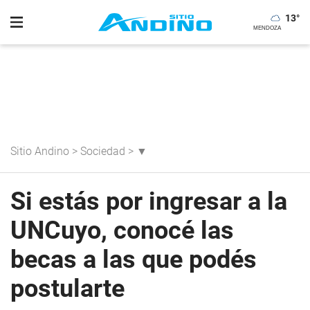
13
°
Sitio Andino
>
Sociedad
>
▼
Si estás por ingresar a la
UNCuyo, conocé las
becas a las que podés
postularte