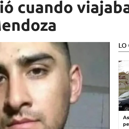
ió cuando viajab
Mendoza
LO
As
pe