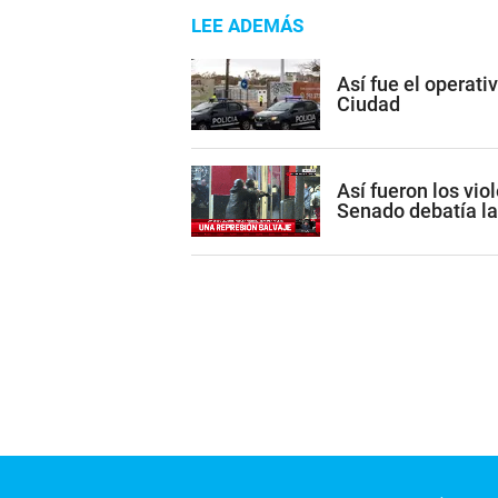
LEE ADEMÁS
Así fue el operati
Ciudad
Así fueron los vio
Senado debatía la