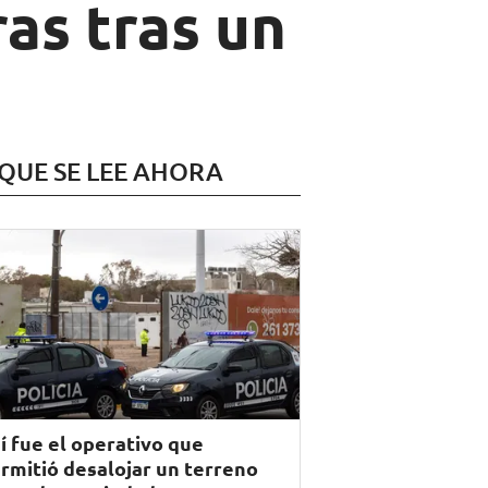
as tras un
 QUE SE LEE AHORA
í fue el operativo que
rmitió desalojar un terreno