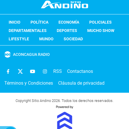
INICIO
POLÍTICA
ECONOMÍA
POLICIALES
DEPARTAMENTALES
DEPORTES
MUCHO SHOW
LIFESTYLE
MUNDO
SOCIEDAD
ACONCAGUA RADIO
RSS
Contactanos
Términos y Condiciones
Cláusula de privacidad
Copyright Sitio Andino 2026. Todos los derechos reservados.