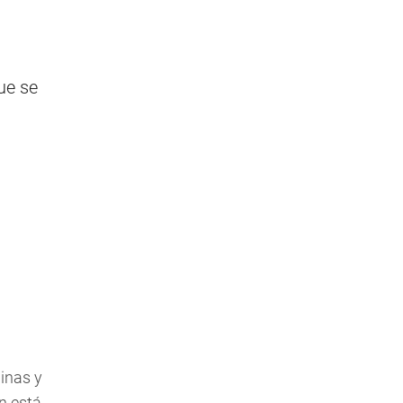
ue se
uinas y
ón está