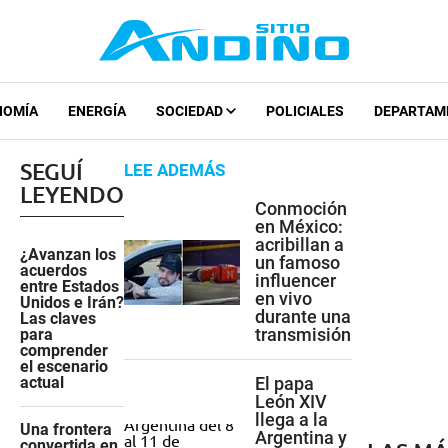
NOMÍA
ENERGÍA
SOCIEDAD
POLICIALES
DEPARTAM
SEGUÍ
LEE ADEMÁS
LEYENDO
Conmoción
en México:
acribillan a
¿Avanzan los
un famoso
acuerdos
influencer
entre Estados
en vivo
Unidos e Irán?
durante una
Las claves
transmisión
para
comprender
el escenario
actual
El papa
León XIV
llega a la
Una frontera
Argentina y
convertida en