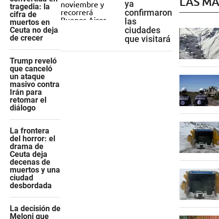
LAS MÁ
ya
tragedia: la
confirmaron
cifra de
las
muertos en
ciudades
Ceuta no deja
de crecer
que visitará
Trump reveló
que canceló
un ataque
masivo contra
Irán para
retomar el
diálogo
La frontera
del horror: el
drama de
Ceuta deja
decenas de
muertos y una
ciudad
desbordada
La decisión de
Meloni que