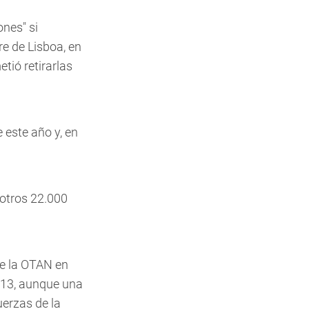
ones" si
re de Lisboa, en
tió retirarlas
 este año y, en
 otros 22.000
de la OTAN en
013, aunque una
uerzas de la