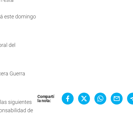
rá este domingo
ral del
cera Guerra
Compartí
la nota:
 las siguientes
ponsabilidad de