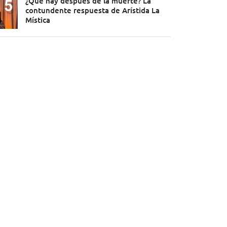
¿Qué hay después de la muerte? La
contundente respuesta de Arístida La
Mística