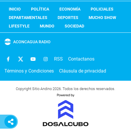
INICIO
POLÍTICA
ECONOMÍA
POLICIALES
DEPARTAMENTALES
DEPORTES
MUCHO SHOW
LIFESTYLE
MUNDO
SOCIEDAD
ACONCAGUA RADIO
RSS
Contactanos
Términos y Condiciones
Cláusula de privacidad
Copyright Sitio Andino 2026. Todos los derechos reservados.