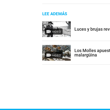
LEE ADEMÁS
Luces y brujas re
VIDEO
Los Molles apuest
malargüina
VIDEO