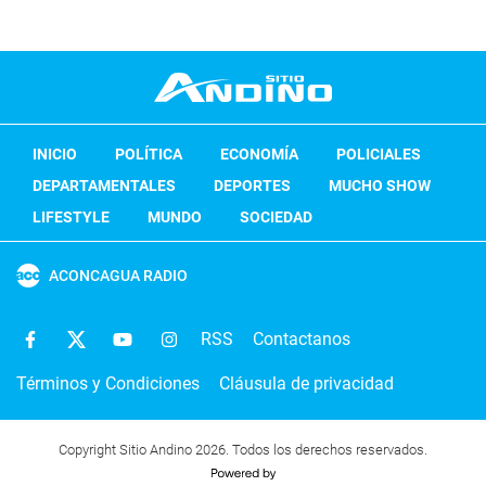
INICIO
POLÍTICA
ECONOMÍA
POLICIALES
DEPARTAMENTALES
DEPORTES
MUCHO SHOW
LIFESTYLE
MUNDO
SOCIEDAD
ACONCAGUA RADIO
RSS
Contactanos
Términos y Condiciones
Cláusula de privacidad
Copyright Sitio Andino 2026. Todos los derechos reservados.