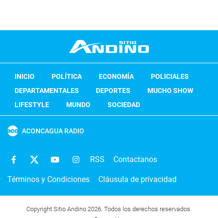
INICIO
POLÍTICA
ECONOMÍA
POLICIALES
DEPARTAMENTALES
DEPORTES
MUCHO SHOW
LIFESTYLE
MUNDO
SOCIEDAD
ACONCAGUA RADIO
RSS
Contactanos
Términos y Condiciones
Cláusula de privacidad
Copyright Sitio Andino 2026. Todos los derechos reservados.