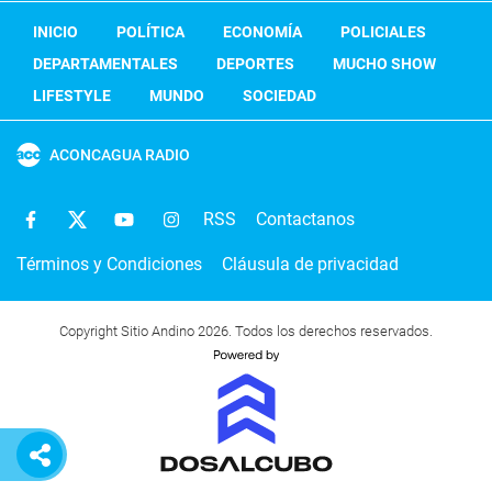
INICIO
POLÍTICA
ECONOMÍA
POLICIALES
DEPARTAMENTALES
DEPORTES
MUCHO SHOW
LIFESTYLE
MUNDO
SOCIEDAD
ACONCAGUA RADIO
RSS
Contactanos
Términos y Condiciones
Cláusula de privacidad
Copyright Sitio Andino 2026. Todos los derechos reservados.