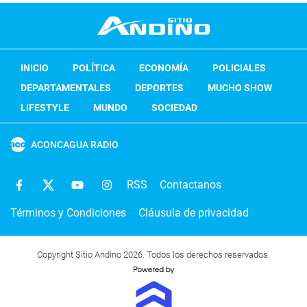
INICIO
POLÍTICA
ECONOMÍA
POLICIALES
DEPARTAMENTALES
DEPORTES
MUCHO SHOW
LIFESTYLE
MUNDO
SOCIEDAD
ACONCAGUA RADIO
RSS
Contactanos
Términos y Condiciones
Cláusula de privacidad
Copyright Sitio Andino 2026. Todos los derechos reservados.