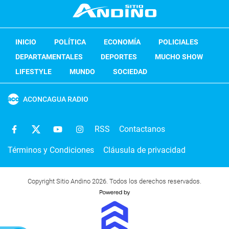
INICIO
POLÍTICA
ECONOMÍA
POLICIALES
DEPARTAMENTALES
DEPORTES
MUCHO SHOW
LIFESTYLE
MUNDO
SOCIEDAD
ACONCAGUA RADIO
RSS
Contactanos
Términos y Condiciones
Cláusula de privacidad
Copyright Sitio Andino 2026. Todos los derechos reservados.